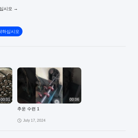
ps://www.rounds-bar.com/supplier-3679483-bright-round-bar
우십시오 →
:
https://www.rounds-bar.com/supplier-3679482-cold-drawn-
ps://www.rounds-bar.com/supplier-3679489-spring-steel-round-
락하십시오
ur official website :
https://www.rounds-bar.com
00:01
00:06
추운 수련 1
July 17, 2024