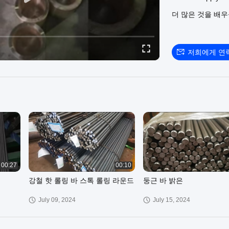
밝은 둥근 봉 :
htt
더 많은 것을 배
냉각 압연 둥근 봉 
round-bar
봄 강재 환봉 :
htt
bar
저희에게 연
Welcome to visit o
00:27
00:10
강철 핫 롤링 바 스톡 롤링 라운드
둥근 바 밝은
July 09, 2024
July 15, 2024