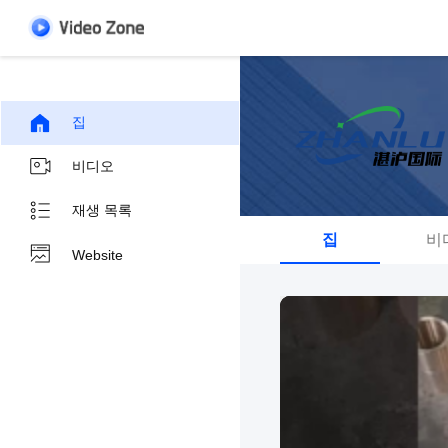
집
비디오
재생 목록
집
비
Website