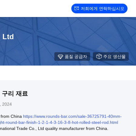
저희에게 연락하십시오
 Ltd
품질 공급자
주요 생산물
 구리 재료
, 2024
rom China
https://www.rounds-bar.com/sale-36725791-40mm-
-round-bar-finish-1-2-1-4-3-16-3-8-hot-rolled-steel-rod.html
national Trade Co., Ltd quality manufacturer from China.