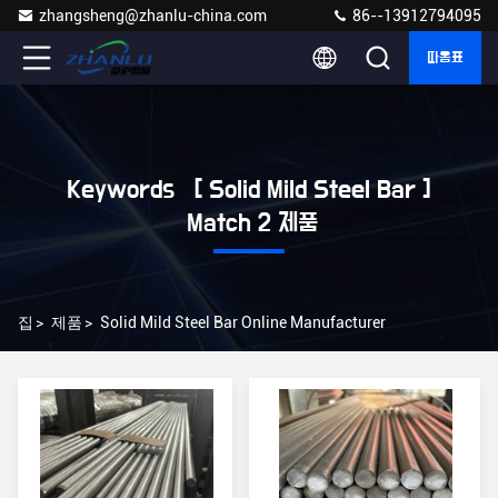
zhangsheng@zhanlu-china.com
86--13912794095
따옴표
Keywords [ Solid Mild Steel Bar ]
Match 2 제품
집
>
제품
>
Solid Mild Steel Bar Online Manufacturer