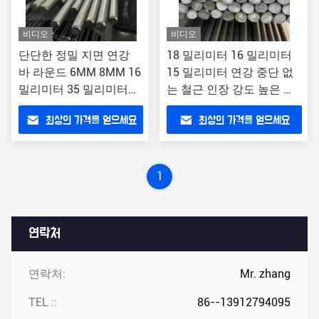
비디오
비디오
단단한 정밀 지면 연강
18 밀리미터 16 밀리미터
바 라운드 6MM 8MM 16
15 밀리미터 연강 중단 없
밀리미터 35 밀리미터
는 철근 인장 강도 높은 것
50 밀리미터 60 밀리미
은 절단 스틸 철근을 자유
최상의 가격을 얻으세요
최상의 가격을 얻으세요
터 80 밀리미터 90MM
롭게 합니다
1
연락처
연락처:
Mr. zhang
TEL ::
86--13912794095