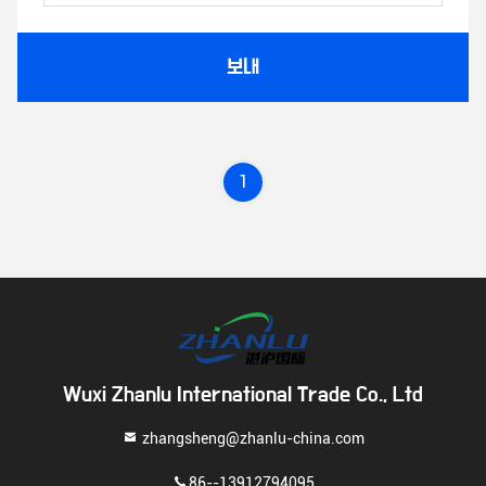
보내
1
Wuxi Zhanlu International Trade Co., Ltd
zhangsheng@zhanlu-china.com
86--13912794095