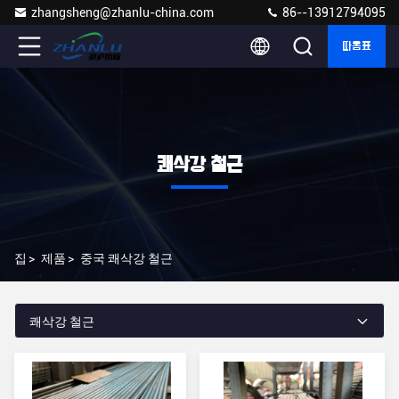
zhangsheng@zhanlu-china.com
86--13912794095
따옴표
쾌삭강 철근
집
>
제품
>
중국 쾌삭강 철근
쾌삭강 철근